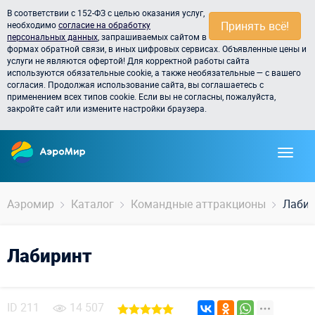
В соответствии с 152-ФЗ с целью оказания услуг,
Принять всё!
необходимо
согласие на обработку
персональных данных
, запрашиваемых сайтом в
формах обратной связи, в иных цифровых сервисах. Объявленные цены и
услуги не являются офертой! Для корректной работы сайта
используются обязательные cookie, а также необязательные — с вашего
согласия. Продолжая использование сайта, вы соглашаетесь с
применением всех типов cookie. Если вы не согласны, пожалуйста,
закройте сайт или измените настройки браузера.
Аэромир
Каталог
Командные аттракционы
Лабир
Лабиринт
ID
211
14 507