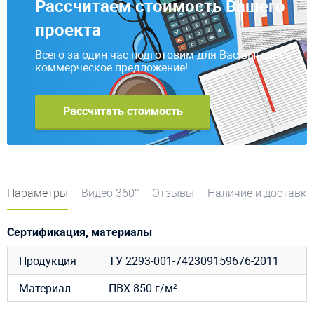
Рассчитаем стоимость Вашего
проекта
Всего за один час подготовим для Вас выгодное
коммерческое предложение!
Рассчитать стоимость
Параметры
Видео 360°
Отзывы
Наличие и доставка
Сертификация, материалы
Продукция
ТУ 2293-001-742309159676-2011
Материал
ПВХ
850 г/м²