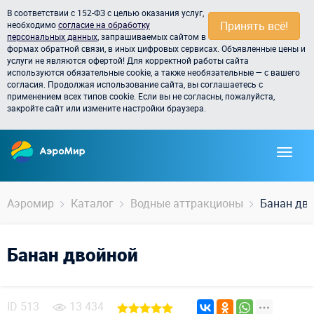
В соответствии с 152-ФЗ с целью оказания услуг,
Принять всё!
необходимо
согласие на обработку
персональных данных
, запрашиваемых сайтом в
формах обратной связи, в иных цифровых сервисах. Объявленные цены и
услуги не являются офертой! Для корректной работы сайта
используются обязательные cookie, а также необязательные — с вашего
согласия. Продолжая использование сайта, вы соглашаетесь с
применением всех типов cookie. Если вы не согласны, пожалуйста,
закройте сайт или измените настройки браузера.
Аэромир
Каталог
Водные аттракционы
Банан дв
Банан двойной
ID
513
13 434