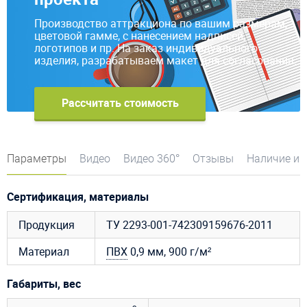
Производство аттракциона по вашим размерам,
цветовой гамме, с нанесением надписей,
логотипов и пр. На заказ индивидуального
изделия, разрабатываем макет для согласования.
Рассчитать стоимость
Параметры
Видео
Видео 360°
Отзывы
Наличие и 
Сертификация, материалы
Продукция
ТУ 2293-001-742309159676-2011
Материал
ПВХ
0,9 мм, 900 г/м²
Габариты, вес