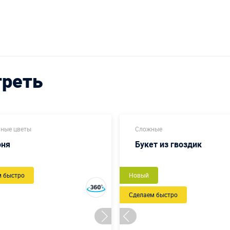
треть
ные цветы
Сложные
оня
Букет из гвоздик
м быстро
Новый
Сделаем быстро