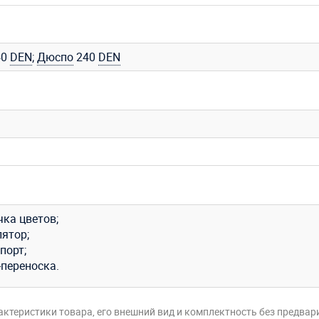
40
DEN
;
Дюспо
240
DEN
чка цветов;
лятор;
порт;
-переноска.
актеристики товара, его внешний вид и комплектность без предвар