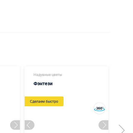
Надувные цветы
Слож
Фэнтези
Буке
Сделаем быстро
Новый
Сделаем