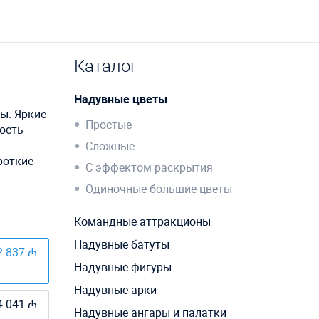
Каталог
Надувные цветы
ы. Яркие
Простые
ость
Сложные
роткие
С эффектом раскрытия
Одиночные большие цветы
Командные аттракционы
Надувные батуты
2 837 ₼
Надувные фигуры
Надувные арки
4 041 ₼
Надувные ангары и палатки