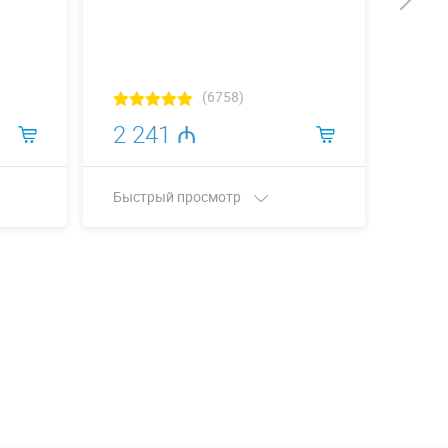
(6758)
2 241 ₼
5 2
Быстрый просмотр
Быст