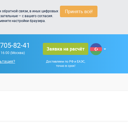
Принять всё!
 обратной связи, в иных цифровых
зательные — с вашего согласия.
мените настройки браузера.
 705-82-41
Заявка на расчёт
о 16:00 (Москва)
ьтация?
Доставляем по РФ и ЕАЭС,
точно в срок!