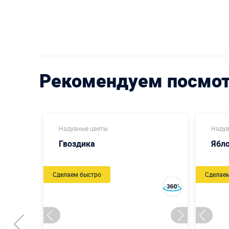
Рекомендуем посмо
Надувные цветы
Надув
Гвоздика
Ябл
Сделаем быстро
Сделае