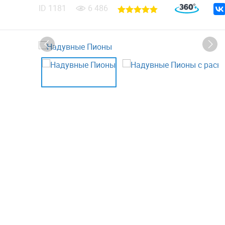
ID
1181
6 486