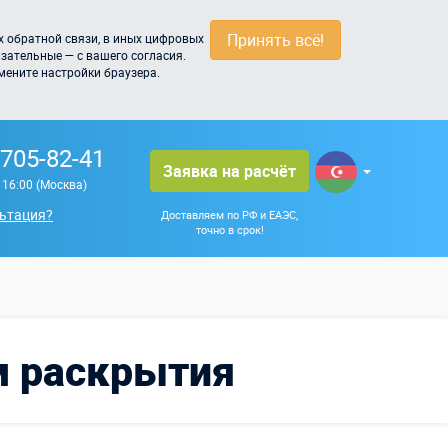
Принять всё!
 обратной связи, в иных цифровых
зательные — с вашего согласия.
мените настройки браузера.
 705-82-41
Заявка на расчёт
о 16:00 (Москва)
ьтация?
Доставляем по РФ и ЕАЭС,
точно в срок!
м раскрытия