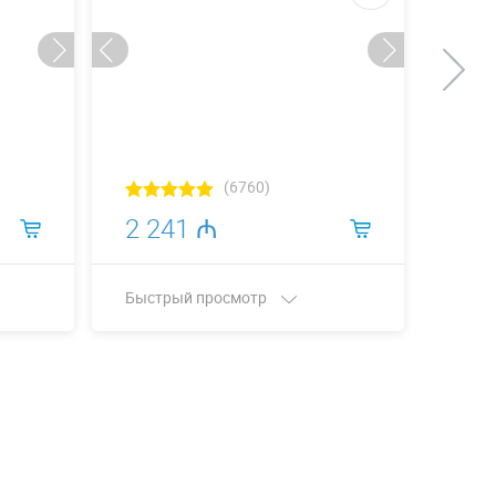
Сделаем
(6760)
2 241 ₼
5 2
Быстрый просмотр
Быст