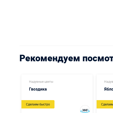
Рекомендуем посмо
Надувные цветы
Надув
Гвоздика
Ябл
Сделаем быстро
Сделае