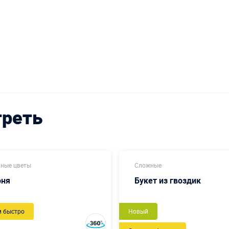
треть
ные цветы
Сложные
оня
Букет из гвоздик
м быстро
Новый