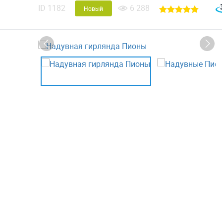
ID
1182
6 288
Новый