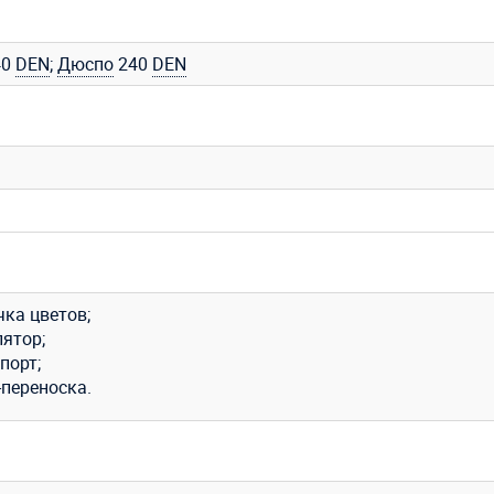
40
DEN
;
Дюспо
240
DEN
чка цветов;
лятор;
порт;
-переноска.