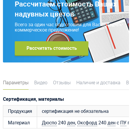
Рассчитаем стоимость Ваших
надувных цветов
Всего за один час подготовим для Вас выгодное
коммерческое предложение!
Рассчитать стоимость
Параметры
Видео
Отзывы
Наличие и доставка
Во
Сертификация, материалы
Продукция
сертификация не обязательна
Материал
Дюспо
240
ден
,
Оксфорд
240
ден
с
ПУ
пр