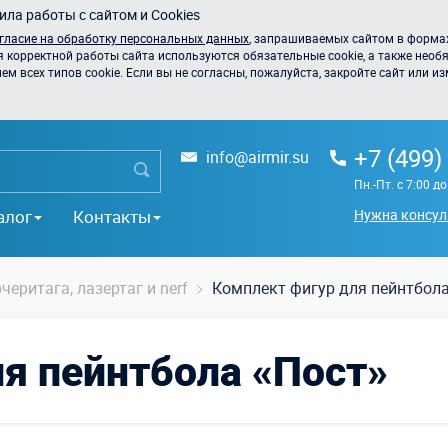
ла работы с сайтом и Cookies
гласие на обработку персональных данных
, запрашиваемых сайтом в формах
я корректной работы сайта используются обязательные cookie, а также необя
 всех типов cookie. Если вы не согласны, пожалуйста, закройте сайт или из
+7 (499)
info@airmir.su
Пн.-Пт. с 7:00 д
алог
Контакты
Нужна консул
черитага, лазертаг и nerf
Комплект фигур для пейнтбола
я пейнтбола «Пост»