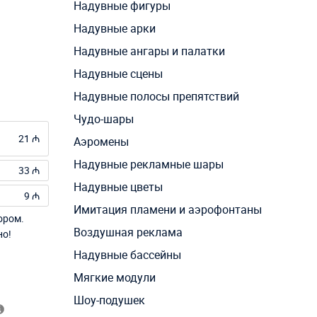
Надувные фигуры
Надувные арки
Надувные ангары и палатки
Надувные сцены
Надувные полосы препятствий
Чудо-шары
21 ₼
Аэромены
Надувные рекламные шары
33 ₼
Надувные цветы
9 ₼
Имитация пламени и аэрофонтаны
ором.
Воздушная реклама
но!
Надувные бассейны
Мягкие модули
Шоу-подушек