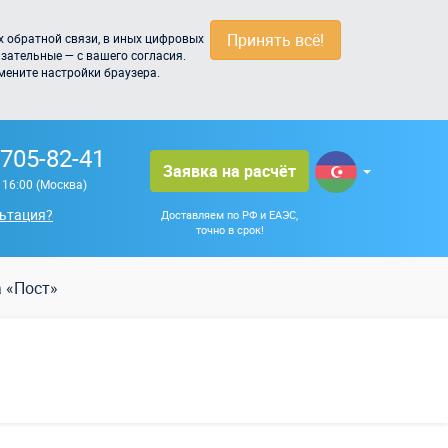
Принять всё!
 обратной связи, в иных цифровых
зательные — с вашего согласия.
мените настройки браузера.
 705-82-41
Заявка на расчёт
о 16:00 (Москва)
ьтация?
Доставляем по РФ и ЕАЭС,
точно в срок!
 «Пост»