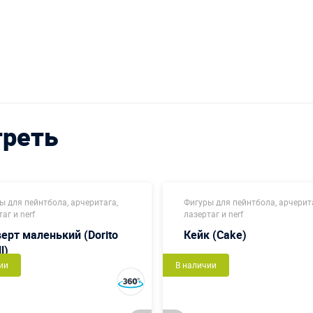
треть
ы для пейнтбола, арчеритага,
Фигуры для пейнтбола, арчерит
аг и nerf
лазертаг и nerf
ерт маленький (Dorito
Кейк (Cake)
l)
ии
В наличии