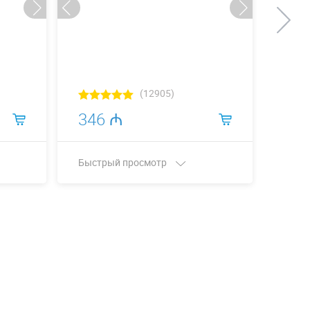
(12905)
346 ₼
33
Быстрый просмотр
Быст