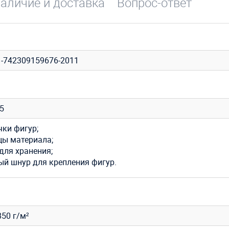
аличие и доставка
Вопрос-ответ
1-742309159676-2011
35
чки фигур;
цы материала;
для хранения;
ый шнур для крепления фигур.
50 г/м²