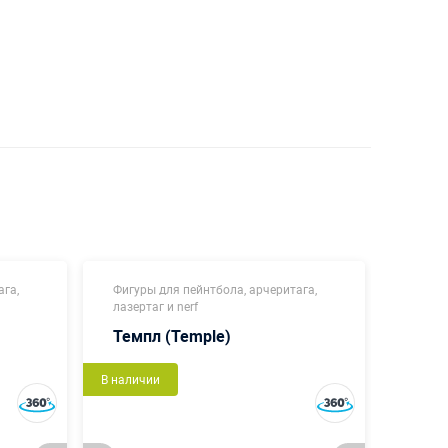
ага,
Фигуры для пейнтбола, арчеритага,
Фигур
лазертаг и nerf
лазерт
Темпл (Temple)
Кону
В наличии
В налич