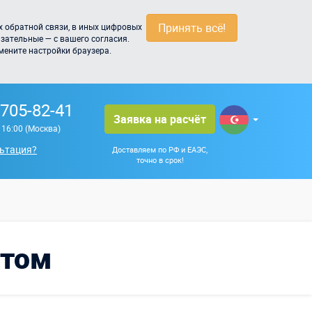
Принять всё!
 обратной связи, в иных цифровых
зательные — с вашего согласия.
мените настройки браузера.
 705-82-41
Заявка на расчёт
о 16:00 (Москва)
ьтация?
Доставляем по РФ и ЕАЭС,
точно в срок!
нтом