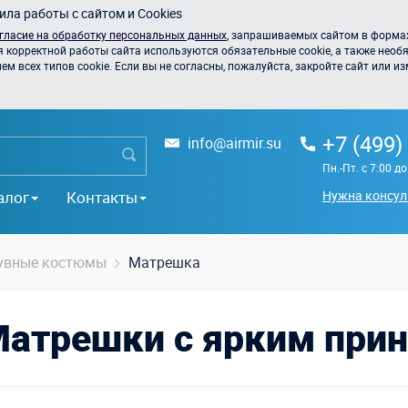
ла работы с сайтом и Cookies
гласие на обработку персональных данных
, запрашиваемых сайтом в формах
я корректной работы сайта используются обязательные cookie, а также необя
 всех типов cookie. Если вы не согласны, пожалуйста, закройте сайт или из
+7 (499)
info@airmir.su
Пн.-Пт. с 7:00 д
алог
Контакты
Нужна консул
увные костюмы
Матрешка
атрешки с ярким при