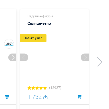
Надувные фигуры
Надув
Солнце-этно
Пче
Только у нас
Новый
(12927)
1 732 ₼
1 4