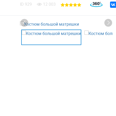
ID
929
12 003