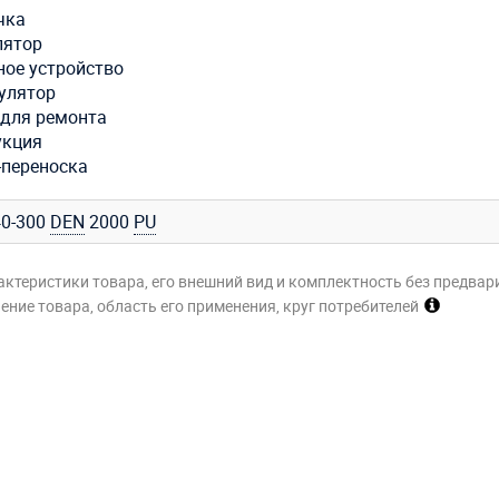
чка
лятор
ное устройство
улятор
 для ремонта
укция
-переноска
0-300
DEN
2000
PU
актеристики товара, его внешний вид и комплектность без предвар
ние товара, область его применения, круг потребителей