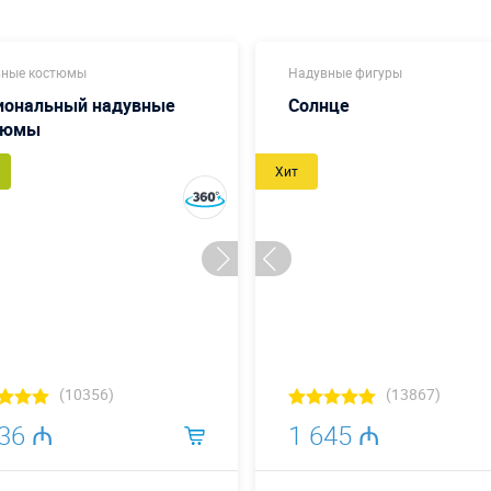
вные костюмы
Надувные фигуры
иональный надувные
Солнце
тюмы
Хит
(10356)
(13867)
936 ₼
1 645 ₼