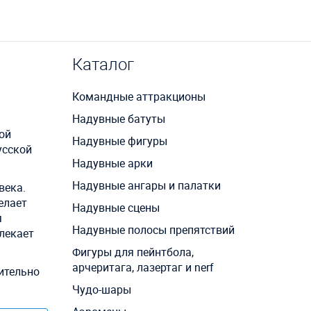
Каталог
Командные аттракционы
Надувные батуты
ой
Надувные фигуры
усской
Надувные арки
.
Надувные ангары и палатки
века.
елает
Надувные сцены
я
Надувные полосы препятствий
влекает
Фигуры для пейнтбола,
арчеритага, лазертаг и nerf
ительно
Чудо-шары