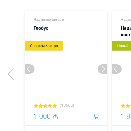
Надувные фигуры
Наду
Глобус
Нац
кос
Сделаем быстро
Новый
(13665)
1 000 ₼
1 